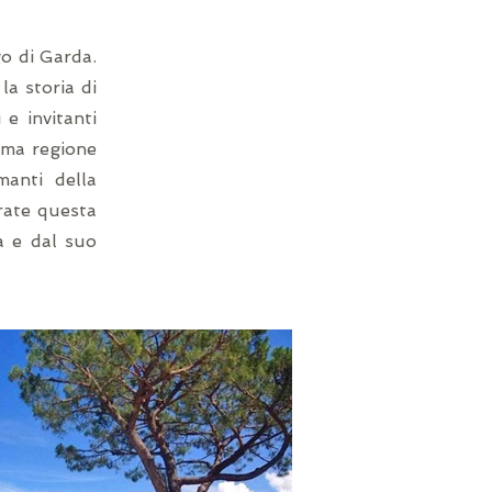
go di Garda.
la storia di
e invitanti
nima regione
manti della
orate questa
tà e dal suo