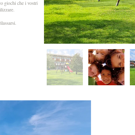
o giochi che i vostri
lizzare.
lassarsi.