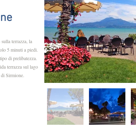
one
sulla terrazza, la
olo 5 minuti a piedi.
ipo di prelibatezza.
da terrazza sul lago
a di Sirmione.