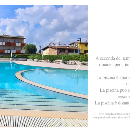
A seconda del tempo
rimane aperta inin
La piscina è aperta
da
La piscina può e
persone
La piscina è dotata
*Gli orari di apertura defini
comproprietari in una riunione. È