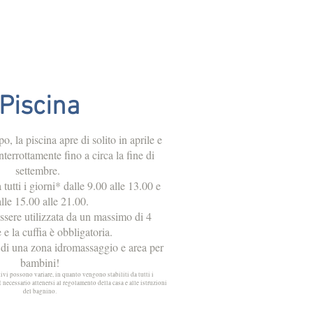
Piscina
, la piscina apre di solito in aprile e
terrottamente fino a circa la fine di
settembre.
 tutti i giorni* dalle 9.00 alle 13.00 e
lle 15.00 alle 21.00.
ssere utilizzata da un massimo di 4
 e la cuffia è obbli
gatoria.
 di una zona idromassaggio e area per
bambini!
tivi possono variare, in quanto vengono stabiliti da tutti i
 necessario attenersi al regolamento della casa e alle istruzioni
del bagnino.