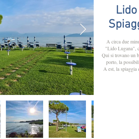
Lido
Spiag
A circa due minut
"Lido Lugana", 
Qui si trovano un ba
porto, la possibi
A est, la spiaggia