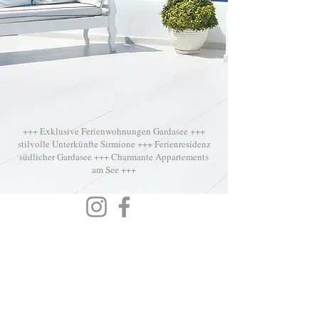
+++ Exklusive Ferienwohnungen Gardasee +++
stilvolle Unterkünfte Sirmione +++ Ferienresidenz
südlicher Gardasee +++ Charmante Appartements
am See +++
exklusive Ferienwohnungen Casa Belvì
Tel.
+39 339 850 60 90
Mail:
info@casabelvi.com
Impressum
und
Privacy Policy
AGB's
und
FAQ's